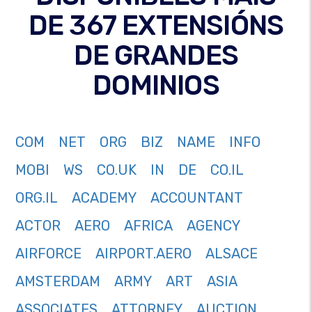
DE 367 EXTENSIÓNS
DE GRANDES
DOMINIOS
COM
NET
ORG
BIZ
NAME
INFO
MOBI
WS
CO.UK
IN
DE
CO.IL
ORG.IL
ACADEMY
ACCOUNTANT
ACTOR
AERO
AFRICA
AGENCY
AIRFORCE
AIRPORT.AERO
ALSACE
AMSTERDAM
ARMY
ART
ASIA
ASSOCIATES
ATTORNEY
AUCTION