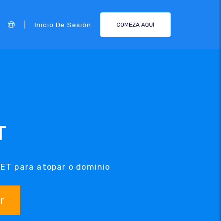
|
Inicio De Sesión
COMEZA AQUÍ
T
VET para atopar o dominio
r