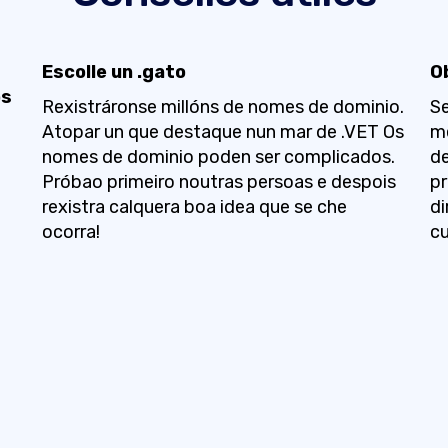
Escolle un .gato
O
os
Rexistráronse millóns de nomes de dominio.
Se
Atopar un que destaque nun mar de .VET Os
me
nomes de dominio poden ser complicados.
de
Próbao primeiro noutras persoas e despois
pr
rexistra calquera boa idea que se che
di
ocorra!
cu