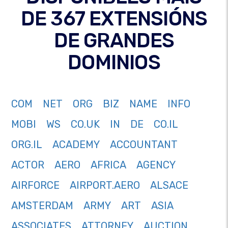
DE 367 EXTENSIÓNS
DE GRANDES
DOMINIOS
COM
NET
ORG
BIZ
NAME
INFO
MOBI
WS
CO.UK
IN
DE
CO.IL
ORG.IL
ACADEMY
ACCOUNTANT
ACTOR
AERO
AFRICA
AGENCY
AIRFORCE
AIRPORT.AERO
ALSACE
AMSTERDAM
ARMY
ART
ASIA
ASSOCIATES
ATTORNEY
AUCTION