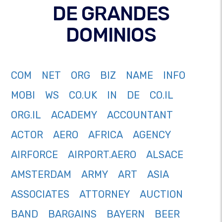
DE GRANDES
DOMINIOS
COM
NET
ORG
BIZ
NAME
INFO
MOBI
WS
CO.UK
IN
DE
CO.IL
ORG.IL
ACADEMY
ACCOUNTANT
ACTOR
AERO
AFRICA
AGENCY
AIRFORCE
AIRPORT.AERO
ALSACE
AMSTERDAM
ARMY
ART
ASIA
ASSOCIATES
ATTORNEY
AUCTION
BAND
BARGAINS
BAYERN
BEER