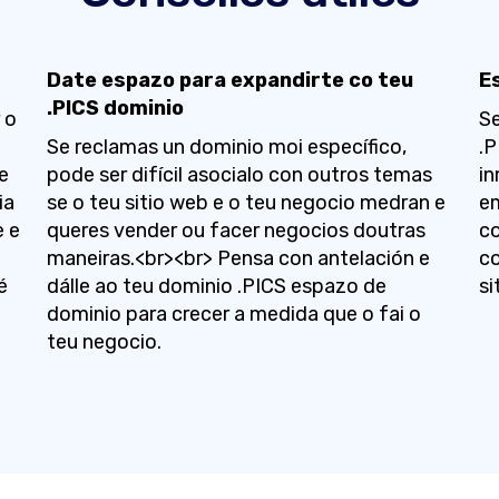
Date espazo para expandirte co teu
Es
.PICS dominio
 o
Se
Se reclamas un dominio moi específico,
.P
e
pode ser difícil asocialo con outros temas
in
ia
se o teu sitio web e o teu negocio medran e
em
e e
queres vender ou facer negocios doutras
co
maneiras.<br><br> Pensa con antelación e
c
é
dálle ao teu dominio .PICS espazo de
si
dominio para crecer a medida que o fai o
teu negocio.