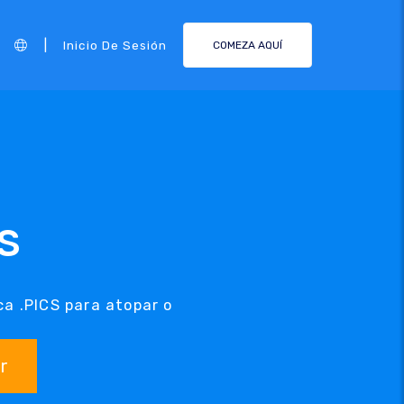
|
Inicio De Sesión
COMEZA AQUÍ
CS
a .PICS para atopar o
r