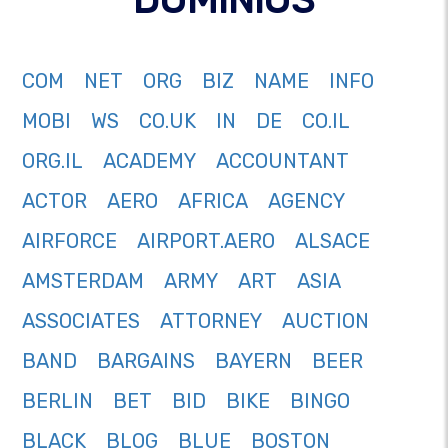
COM
NET
ORG
BIZ
NAME
INFO
MOBI
WS
CO.UK
IN
DE
CO.IL
ORG.IL
ACADEMY
ACCOUNTANT
ACTOR
AERO
AFRICA
AGENCY
AIRFORCE
AIRPORT.AERO
ALSACE
AMSTERDAM
ARMY
ART
ASIA
ASSOCIATES
ATTORNEY
AUCTION
BAND
BARGAINS
BAYERN
BEER
BERLIN
BET
BID
BIKE
BINGO
BLACK
BLOG
BLUE
BOSTON