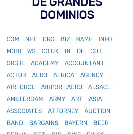
DE GRANDES
DOMINIOS
COM
NET
ORG
BIZ
NAME
INFO
MOBI
WS
CO.UK
IN
DE
CO.IL
ORG.IL
ACADEMY
ACCOUNTANT
ACTOR
AERO
AFRICA
AGENCY
AIRFORCE
AIRPORT.AERO
ALSACE
AMSTERDAM
ARMY
ART
ASIA
ASSOCIATES
ATTORNEY
AUCTION
BAND
BARGAINS
BAYERN
BEER