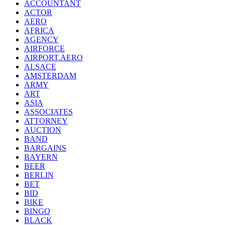
ACCOUNTANT
ACTOR
AERO
AFRICA
AGENCY
AIRFORCE
AIRPORT.AERO
ALSACE
AMSTERDAM
ARMY
ART
ASIA
ASSOCIATES
ATTORNEY
AUCTION
BAND
BARGAINS
BAYERN
BEER
BERLIN
BET
BID
BIKE
BINGO
BLACK