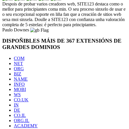
Despois de probar varios creadores web, SITE123 destaca como o
mellor para principiantes coma min. O seu proceso sinxelo de usar e
o seu excepcional soporte en liña fan que a creación de sitios web
sexa moi sinxela. Doulle a SITE123 con confianza unha valoración
completa de 5 estrelas: é perfecto para principiantes.
Paulo Downes
DISPOÑIBLES MÁIS DE 367 EXTENSIÓNS DE
GRANDES DOMINIOS
COM
NET
ORG
BIZ
NAME
INFO
MOBI
WS
CO.UK
IN
DE
CO.IL
ORG.IL
ACADEMY