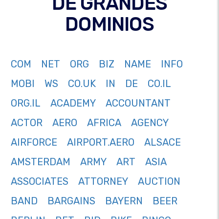
DE GRANDES
DOMINIOS
COM
NET
ORG
BIZ
NAME
INFO
MOBI
WS
CO.UK
IN
DE
CO.IL
ORG.IL
ACADEMY
ACCOUNTANT
ACTOR
AERO
AFRICA
AGENCY
AIRFORCE
AIRPORT.AERO
ALSACE
AMSTERDAM
ARMY
ART
ASIA
ASSOCIATES
ATTORNEY
AUCTION
BAND
BARGAINS
BAYERN
BEER