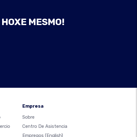
B HOXE MESMO!
Empresa
o
Sobre
ercio
Centro De Asistencia
Empregos
(English)