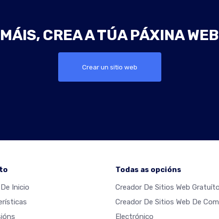
MÁIS, CREA A TÚA PÁXINA WE
Crear un sitio web
to
Todas as opcións
De Inicio
Creador De Sitios Web Gratuít
rísticas
Creador De Sitios Web De Com
ións
Electrónico