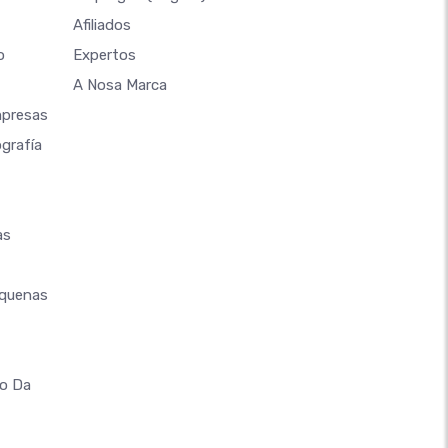
Afiliados
o
Expertos
A Nosa Marca
mpresas
grafía
as
equenas
co Da