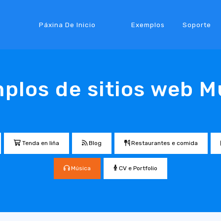
Páxina De Inicio
Exemplos
Soporte
plos de sitios web M
Tenda en liña
Blog
Restaurantes e comida
Música
CV e Portfolio