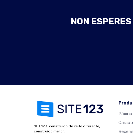
NON ESPERES 
Produ
Páxina 
Caracte
SITE123: construído de xeito diferente,
Recens
construído mellor.