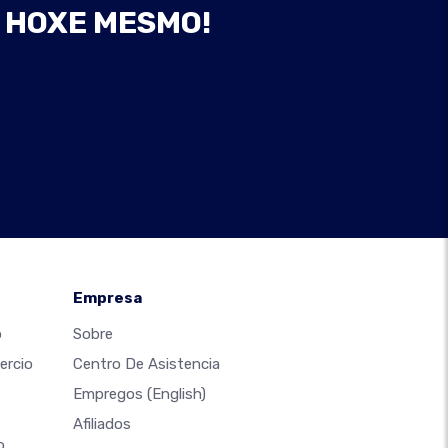
B HOXE MESMO!
Empresa
o
Sobre
ercio
Centro De Asistencia
Empregos
(English)
Afiliados
o