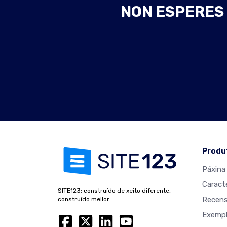
NON ESPERES 
Produ
Páxina 
Caracte
SITE123: construído de xeito diferente,
Recens
construído mellor.
Exempl