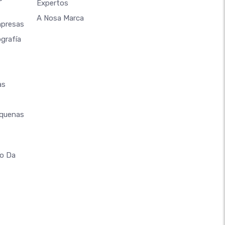
Expertos
A Nosa Marca
mpresas
grafía
as
equenas
co Da