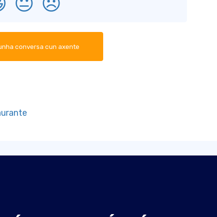

😐
😞
 unha conversa cun axente
aurante