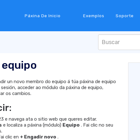
Páxina De Inicio
Exemplos
Soporte
o equipo
adir un novo membro do equipo á túa páxina de equipo
r sesión, acceder ao módulo da páxina de equipo,
ar os cambios.
ir:
23 e navega ata o sitio web que queres editar.
s
e localiza a páxina (módulo)
Equipo
. Fai clic no seu
s.
ai clic en
+ Engadir novo
.