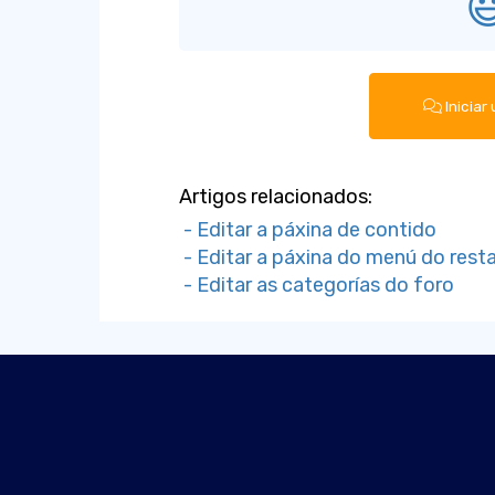

Iniciar
Artigos relacionados:
- Editar a páxina de contido
- Editar a páxina do menú do rest
- Editar as categorías do foro