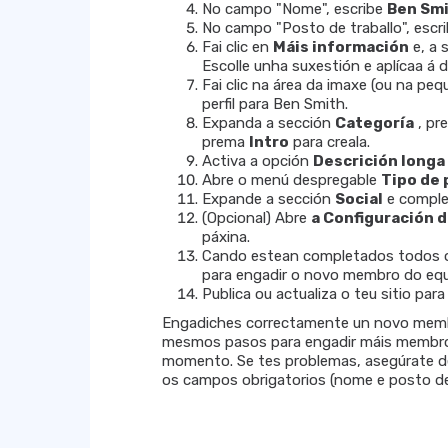
No campo "Nome", escribe
Ben Sm
No campo "Posto de traballo", escr
Fai clic en
Máis información
e, a 
Escolle unha suxestión e aplícaa á d
Fai clic na área da imaxe (ou na pe
perfil para Ben Smith.
Expanda a sección
Categoría
, pr
prema
Intro
para creala.
Activa a opción
Descrición longa
Abre o menú despregable
Tipo de 
Expande a sección
Social
e complet
(Opcional) Abre
a Configuración 
páxina.
Cando estean completados todos 
para engadir o novo membro do equ
Publica ou actualiza o teu sitio par
Engadiches correctamente un novo membr
mesmos pasos para engadir máis membros
momento. Se tes problemas, asegúrate de
os campos obrigatorios (nome e posto de