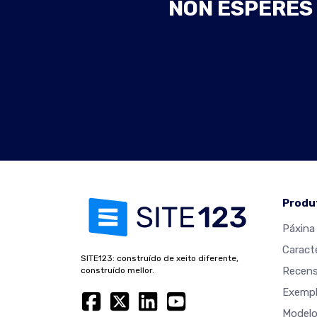
NON ESPERES 
Produ
Páxina 
Caracte
SITE123: construído de xeito diferente,
Recens
construído mellor.
Exempl
Modelo