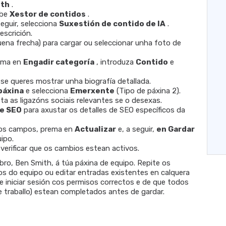
ith
.
ibe
Xestor de contidos
.
seguir, selecciona
Suxestión de contido de IA
.
escrición.
quena frecha) para cargar ou seleccionar unha foto de
ema en
Engadir categoría
, introduza
Contido
e
se queres mostrar unha biografía detallada.
páxina
e selecciona
Emerxente
(Tipo de páxina 2).
a as ligazóns sociais relevantes se o desexas.
de SEO
para axustar os detalles de SEO específicos da
os campos, prema en
Actualizar
e, a seguir,
en Gardar
ipo.
a verificar que os cambios estean activos.
o, Ben Smith, á túa páxina de equipo. Repite os
 do equipo ou editar entradas existentes en calquera
 iniciar sesión cos permisos correctos e de que todos
 traballo) estean completados antes de gardar.