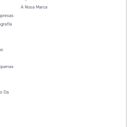
A Nosa Marca
mpresas
grafía
as
equenas
co Da