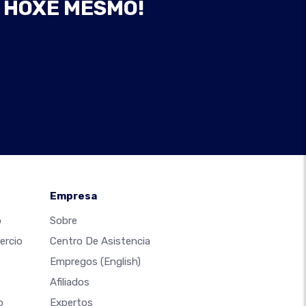
B HOXE MESMO!
Empresa
o
Sobre
ercio
Centro De Asistencia
Empregos
(English)
Afiliados
o
Expertos