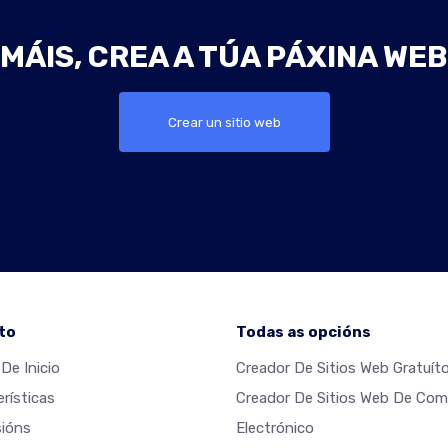
MÁIS, CREA A TÚA PÁXINA WE
Crear un sitio web
to
Todas as opcións
De Inicio
Creador De Sitios Web Gratuít
rísticas
Creador De Sitios Web De Com
ións
Electrónico