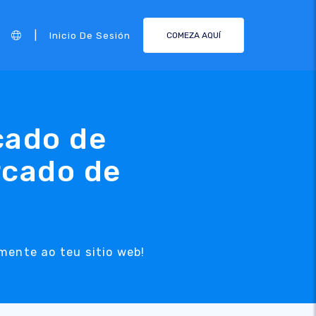
|
Inicio De Sesión
COMEZA AQUÍ
cado de
rcado de
mente ao teu sitio web!