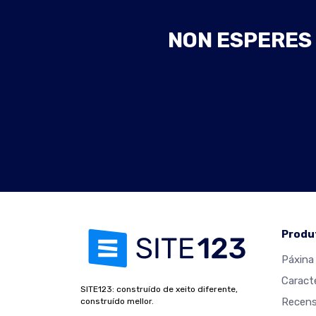
NON ESPERES 
Produ
Páxina 
Caracte
SITE123: construído de xeito diferente,
Recens
construído mellor.