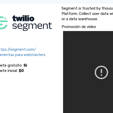
Segment is trusted by thous
Platform. Collect user data w
or a data warehouse.
Promoción de vídeo
tps://segment.com/
amentas para webmasters
ete gratuíto:
Si
ete inicial:
$0