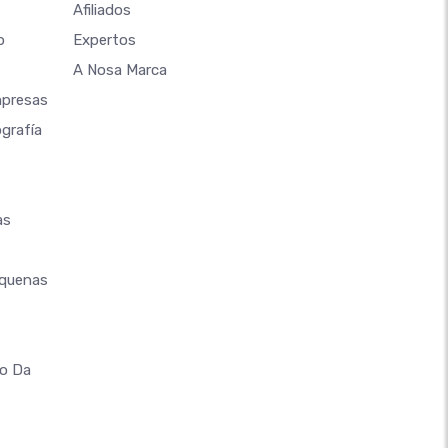
Afiliados
o
Expertos
A Nosa Marca
mpresas
grafía
as
equenas
co Da